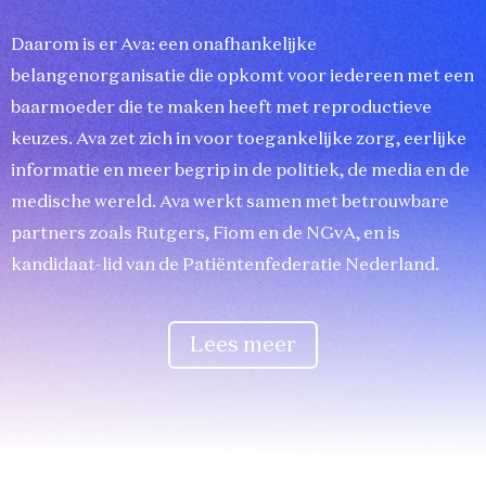
Daarom is er Ava: een onafhankelijke
belangenorganisatie die opkomt voor iedereen met een
baarmoeder die te maken heeft met reproductieve
keuzes. Ava zet zich in voor toegankelijke zorg, eerlijke
informatie en meer begrip in de politiek, de media en de
medische wereld. Ava werkt samen met betrouwbare
partners zoals Rutgers, Fiom en de NGvA, en is
kandidaat-lid van de Patiëntenfederatie Nederland.
Lees meer