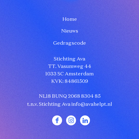
Home
Nieuws
Gedragscode
Stichting Ava
TT. Vasumweg 44
1033 SC Amsterdam
KVK: 84861509
NL18 BUNQ 2068 8304 85
t.n.v. Stichting Ava
info@avahelpt.nl