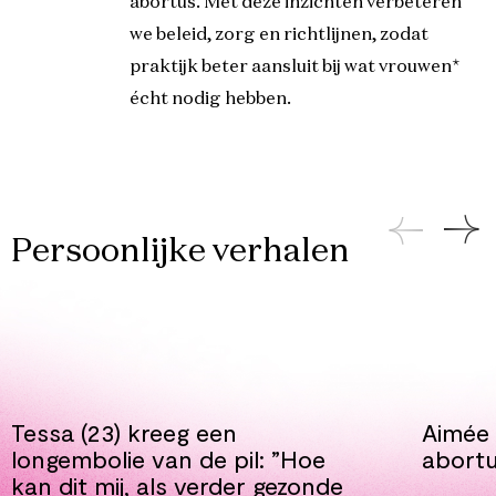
abortus. Met deze inzichten verbeteren
we beleid, zorg en richtlijnen, zodat
praktijk beter aansluit bij wat vrouwen*
écht nodig hebben.
Persoonlijke verhalen
Tessa (23) kreeg een
Aimée 
longembolie van de pil: ”Hoe
abort
kan dit mij, als verder gezonde